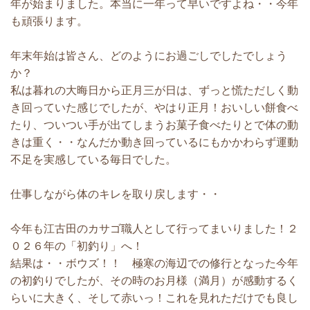
年が始まりました。本当に一年って早いですよね・・今年
も頑張ります。
年末年始は皆さん、どのようにお過ごしでしたでしょう
か？
私は暮れの大晦日から正月三が日は、ずっと慌ただしく動
き回っていた感じでしたが、やはり正月！おいしい餅食べ
たり、ついつい手が出てしまうお菓子食べたりとで体の動
きは重く・・なんだか動き回っているにもかかわらず運動
不足を実感している毎日でした。
仕事しながら体のキレを取り戻します・・
今年も江古田のカサゴ職人として行ってまいりました！２
０２６年の「初釣り」へ！
結果は・・ボウズ！！ 極寒の海辺での修行となった今年
の初釣りでしたが、その時のお月様（満月）が感動するく
らいに大きく、そして赤いっ！これを見れただけでも良し