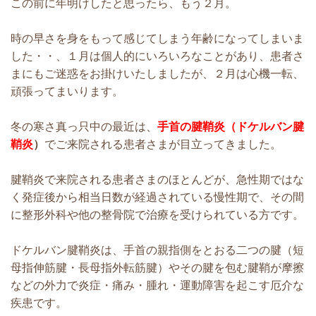
この前に年明けしたと思ったら、もう２月。
時の早さを身をもって感じてしまう年齢になってしまいま
した・・、１月は個人的にいろいろなことがあり、患者さ
まにもご迷惑をお掛けいたしましたが、２月は心機一転、
頑張ってまいります。
冬の寒さ真っ只中の最近は、
手首の腱鞘炎（ドケルバン腱
鞘炎
）
でご来院される患者さまが目立ってきました。
腱鞘炎で来院される患者さまのほとんどが、急性期ではな
く発症後から相当日数が経過されている慢性期で、その間
に整形外科や他の整骨院で治療を受けられている方です。
ドケルバン腱鞘炎は、手首の親指側をとおる二つの腱（短
母指伸筋腱・長母指外転筋腱）やその腱を包む腱鞘が摩擦
などの外力で炎症・痛み・腫れ・運動障害を起こす厄介な
疾患です。