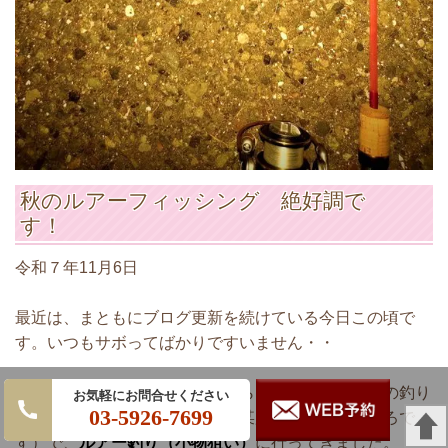
秋のルアーフィッシング 絶好調で
す！
令和７年11月6日
最近は、まともにブログ更新を続けている今日この頃で
す。いつもサボってばかりですいません・・
秋になり、寒さを感じ始めてからというものの、私の釣り
ネット予
03-5926-7699
熱が再度急上昇。先日も東京湾某所（いつものところで
約はこち
す）で、
ルアー釣り（小物狙い）
に行ってきました。
ら