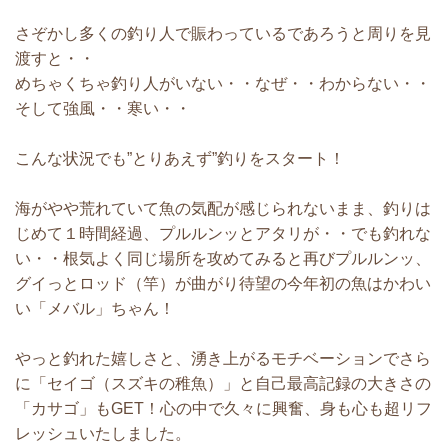
さぞかし多くの釣り人で賑わっているであろうと周りを見
渡すと・・
めちゃくちゃ釣り人がいない・・なぜ・・わからない・・
そして強風・・寒い・・
こんな状況でも”とりあえず”釣りをスタート！
海がやや荒れていて魚の気配が感じられないまま、釣りは
じめて１時間経過、プルルンッとアタリが・・でも釣れな
い・・根気よく同じ場所を攻めてみると再びプルルンッ、
グイっとロッド（竿）が曲がり待望の今年初の魚はかわい
い「メバル」ちゃん！
やっと釣れた嬉しさと、湧き上がるモチベーションでさら
に「セイゴ（スズキの稚魚）」と自己最高記録の大きさの
「カサゴ」もGET！心の中で久々に興奮、身も心も超リフ
レッシュいたしました。