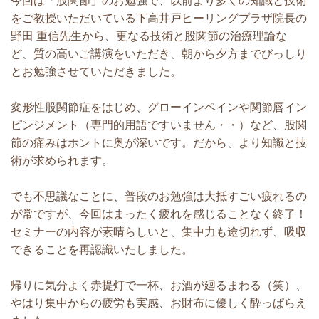
今回は「股関節」のお勉強で、以前より多くの知識と技術
をご教授いただいている下高井戸ヒーリングプラザ院長の
野田 重信先生から、更なる技術と股関節の治療理論な
ど、質の高いご講演をいただき、朝から夕方までびっしり
とお勉強させていただきました。
変形性股関節症をはじめ、グローインペインや関節唇イン
ピンジメント（専門的用語ですいません・・）など、股関
節の痛みはホントに奥が深いです。だから、より知識と技
術が求められます。
でも不思議なことに、普段のお勉強は大抵すごい疲れるの
が常ですが、今回はまったく疲れを感じることなく終了！
セミナーの内容が素晴らしいと、集中力も途切れず、吸収
できることを再認識いたしました。
帰りに気分よく赤提灯で一杯、お酒が廻るまわる（笑）、
やはり集中からの疲労も実感、お財布に優しく酔っぱらえ