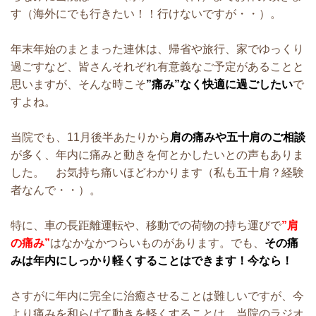
す（海外にでも行きたい！！行けないですが・・）。
年末年始のまとまった連休は、帰省や旅行、家でゆっくり
過ごすなど、皆さんそれぞれ有意義なご予定があることと
思いますが、そんな時こそ
”痛み”なく快適に過ごしたい
で
すよね。
当院でも、11月後半あたりから
肩の痛みや五十肩のご相談
が多く、年内に痛みと動きを何とかしたいとの声もありま
した。 お気持ち痛いほどわかります（私も五十肩？経験
者なんで・・）。
特に、車の長距離運転や、移動での荷物の持ち運びで
”肩
の痛み”
はなかなかつらいものがあります。でも、
その痛
みは年内にしっかり軽くすることはできます！今なら！
さすがに年内に完全に治癒させることは難しいですが、今
より痛みを和らげて動きを軽くすることは、当院のラジオ