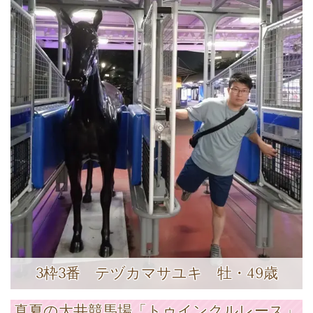
3枠3番 テヅカマサユキ 牡・49歳
真夏の大井競馬場「トゥインクルレース」