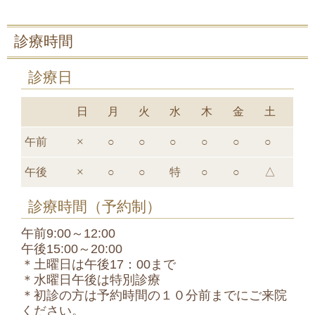
診療時間
診療日
日
月
火
水
木
金
土
午前
×
○
○
○
○
○
○
午後
×
○
○
特
○
○
△
診療時間（予約制）
午前9:00～12:00
午後15:00～20:00
＊土曜日は午後17：00まで
＊水曜日午後は特別診療
＊初診の方は予約時間の１０分前までにご来院
ください。