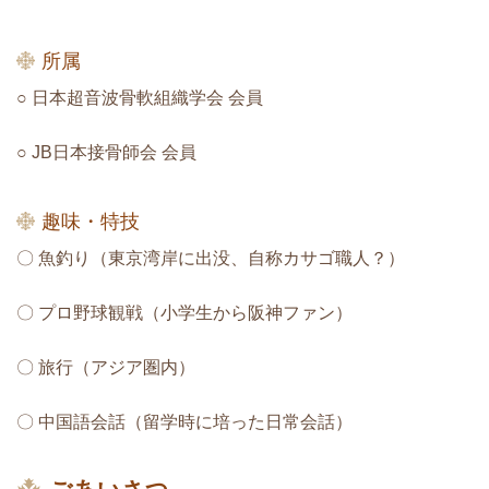
所属
○ 日本超音波骨軟組織学会 会員
○ JB日本接骨師会 会員
趣味・特技
〇 魚釣り（東京湾岸に出没、自称カサゴ職人？）
〇 プロ野球観戦（小学生から阪神ファン）
〇 旅行（アジア圏内）
〇 中国語会話（留学時に培った日常会話）