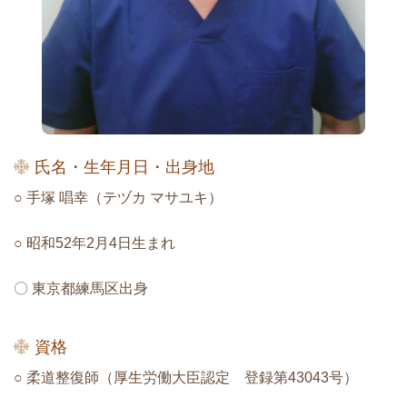
氏名・生年月日・出身地
○ 手塚 唱幸（テヅカ マサユキ）
○ 昭和52年2月4日生まれ
〇 東京都練馬区出身
資格
○ 柔道整復師（厚生労働大臣認定 登録第43043号）