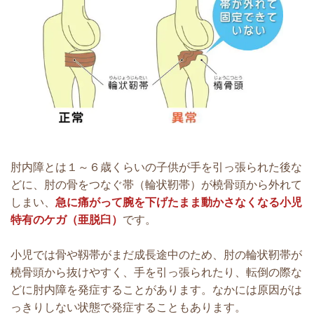
肘内障とは１～６歳くらい
の子供が手を引っ張られた後な
どに、肘の骨をつなぐ帯（輪状靭帯）が橈骨頭から外れて
しまい、
急に痛がって腕を下げたまま動かさなくなる小児
特有のケガ（亜脱臼）
です。
小児では骨や靱帯がまだ成長途中のため、肘の輪状靭帯が
橈骨頭から抜けやすく、手を引っ張られたり、転倒の際な
どに肘内障を発症することがあります。なかには原因がは
っきりしない状態で発症することもあります。