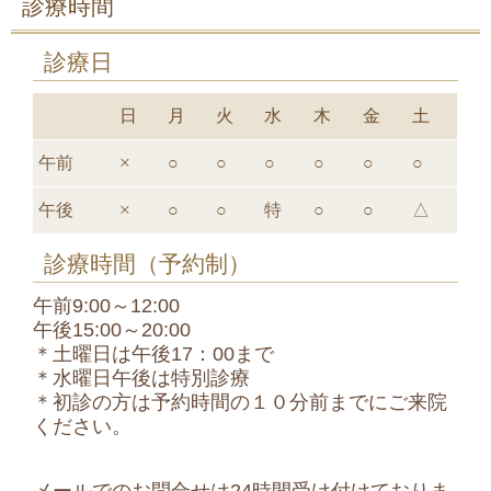
診療時間
診療日
日
月
火
水
木
金
土
午前
×
○
○
○
○
○
○
午後
×
○
○
特
○
○
△
診療時間（予約制）
午前9:00～12:00
午後15:00～20:00
＊土曜日は午後17：00まで
＊水曜日午後は特別診療
＊初診の方は予約時間の１０分前までにご来院
ください。
メールでのお問合せは24時間受け付けておりま