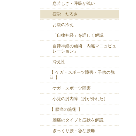
息苦しさ・呼吸が浅い
疲労・だるさ
お腹の冷え
「自律神経」を詳しく解説
自律神経の施術「内臓マニュピュ
レーション」
冷え性
【 ケガ・スポーツ障害・子供の脱
臼 】
ケガ・スポーツ障害
小児の肘内障（肘が外れた）
【 腰痛の施術 】
腰痛のタイプと症状を解説
ぎっくり腰・急な腰痛