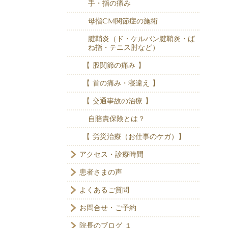
手・指の痛み
母指CM関節症の施術
腱鞘炎（ド・ケルバン腱鞘炎・ば
ね指・テニス肘など）
【 股関節の痛み 】
【 首の痛み・寝違え 】
【 交通事故の治療 】
自賠責保険とは？
【 労災治療（お仕事のケガ）】
アクセス・診療時間
患者さまの声
よくあるご質問
お問合せ・ご予約
院長のブログ １