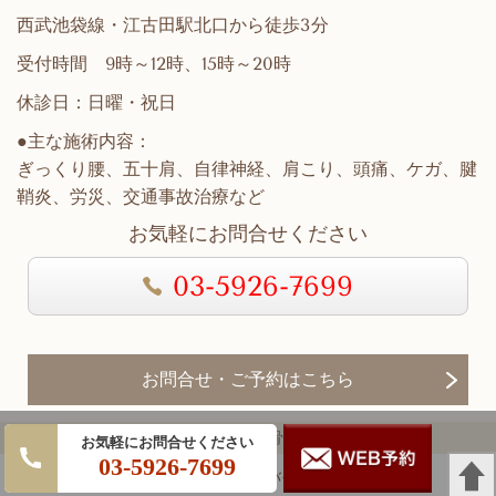
西武池袋線・江古田駅北口から徒歩3分
受付時間 9時～12時、15時～20時
休診日：日曜・祝日
●主な施術内容：
ぎっくり腰、五十肩、自律神経、肩こり、頭痛、ケガ、腱
鞘炎、労災、交通事故治療など
お気軽にお問合せください
03-5926-7699
お問合せ・ご予約はこちら
(c) 手塚接骨院
ネット予
03-5926-7699
約はこち
パソコン
｜モバイル