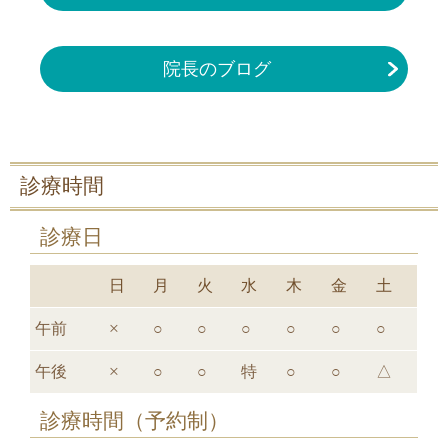
院長のブログ
診療時間
診療日
日
月
火
水
木
金
土
午前
×
○
○
○
○
○
○
午後
×
○
○
特
○
○
△
診療時間（予約制）